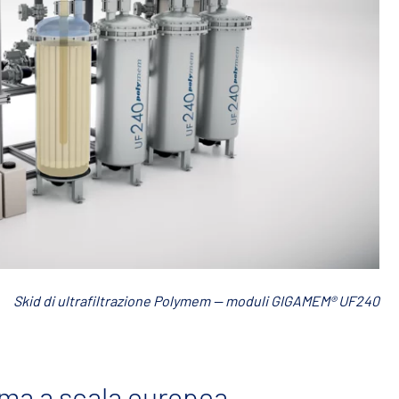
Skid di ultrafiltrazione Polymem — moduli GIGAMEM® UF240
rma a scala europea