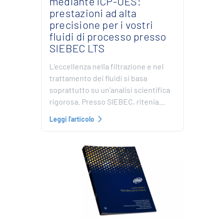
mediante ICP-OES:
prestazioni ad alta
precisione per i vostri
fluidi di processo presso
SIEBEC LTS
L’eccellenza nella filtrazione e nel
trattamento dei fluidi si basa
soprattutto su un’analisi scientifica
rigorosa. Presso SIEBEC, ritenia…
Leggi l'articolo