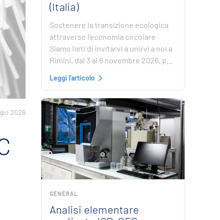
(Italia)
Sostenere la transizione ecologica
attraverso l’economia circolare
Siamo lieti di invitarvi a unirvi a noi a
Rimini, dal 3 al 6 novembre 2026, p…
Leggi l'articolo
gio 2026
EC
GÉNÉRAL
Analisi elementare