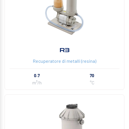
R3
Recuperatore di metalli (resina)
0.7
70
m³/h
°C