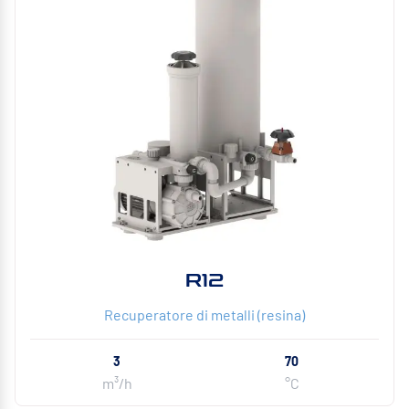
R12
Recuperatore di metalli (resina)
3
70
m³/h
°C