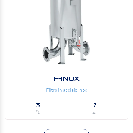
F-INOX
Filtro in acciaio inox
75
7
°C
bar