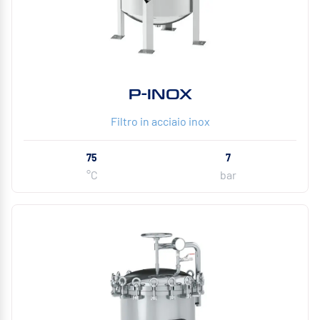
P-INOX
Filtro in acciaio inox
75
7
°C
bar