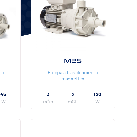
M25
to
Pompa a trascinamento
magnetico
45
3
3
120
W
m³/h
mCE
W