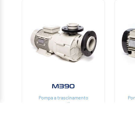
M390
Pompa a trascinamento
Pom
magnetico
4.
43
22
3000
m³/
m³/h
mCE
W