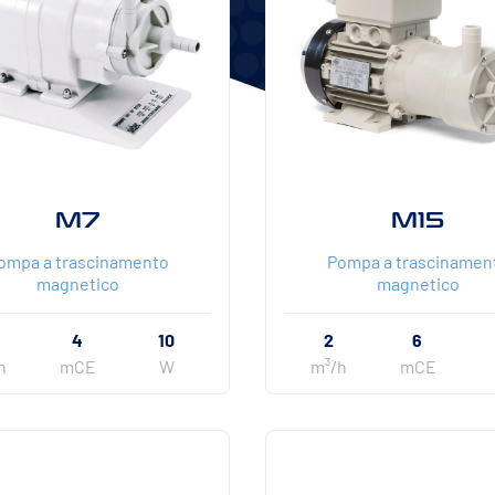
M7
M15
ompa a trascinamento
Pompa a trascinamen
magnetico
magnetico
7
4
10
2
6
h
mCE
W
m³/h
mCE