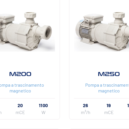
M200
M250
ompa a trascinamento
Pompa a trascinamen
magnetico
magnetico
20
1100
26
19
h
mCE
W
m³/h
mCE