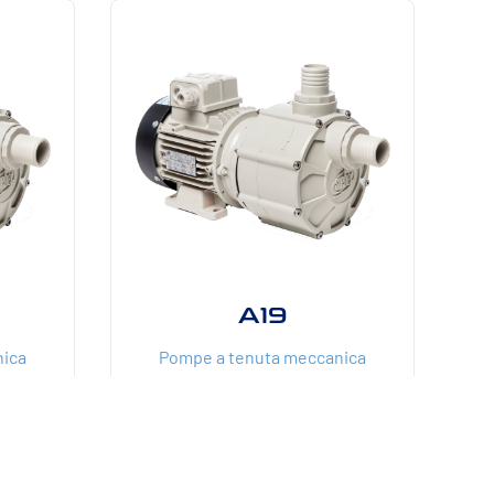
A19
nica
Pompe a tenuta meccanica
750
14
19
1100
W
m³/h
mCE
W