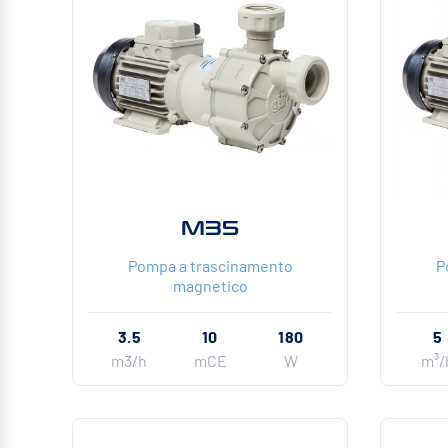
M35
Pompa a trascinamento
P
magnetico
3.5
10
180
5
m3/h
mCE
W
m³/