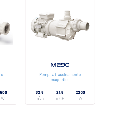
M290
to
Pompa a trascinamento
magnetico
1500
32.5
21.5
2200
W
m³/h
mCE
W