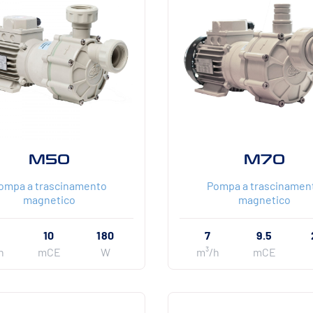
M50
M70
ompa a trascinamento
Pompa a trascinamen
magnetico
magnetico
10
180
7
9.5
h
mCE
W
m³/h
mCE