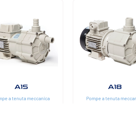
A15
A18
pe a tenuta meccanica
Pompe a tenuta mecca
8
9
180
10
18
h
mH2O
W
m³/h
mCE