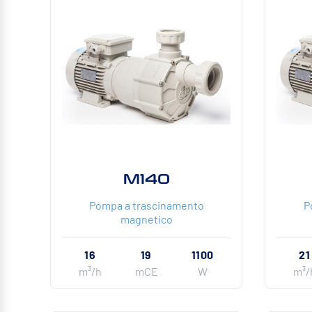
M140
Pompa a trascinamento
P
magnetico
16
19
1100
21
m³/h
mCE
W
m³/