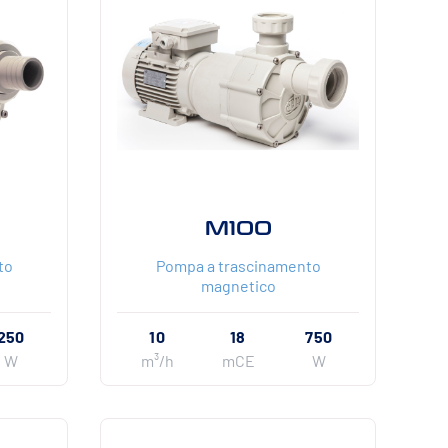
M100
to
Pompa a trascinamento
magnetico
250
10
18
750
W
m³/h
mCE
W