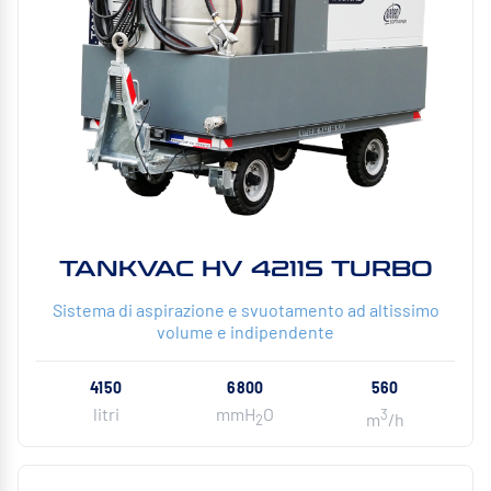
TANKVAC HV 4211S TURBO
Sistema di aspirazione e svuotamento ad altissimo
volume e indipendente
4150
6800
560
litri
mmH
O
3
m
/h
2