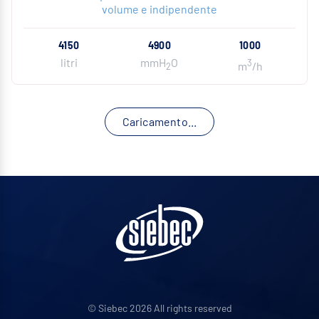
volume e indipendente
4150
4900
1000
litri
mmH
O
3
m
/h
2
Caricamento...
© Siebec 2026 All rights reserved