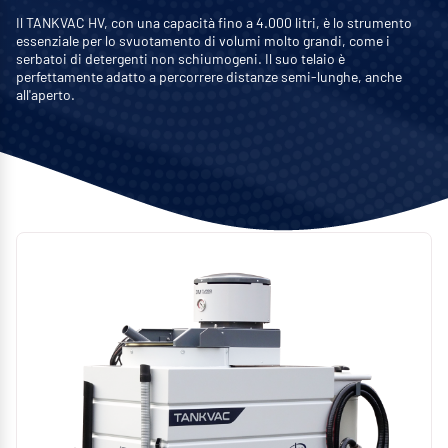
Il TANKVAC HV, con una capacità fino a 4.000 litri, è lo strumento
essenziale per lo svuotamento di volumi molto grandi, come i
serbatoi di detergenti non schiumogeni. Il suo telaio è
perfettamente adatto a percorrere distanze semi-lunghe, anche
all'aperto.