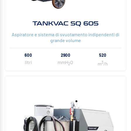
TANKVAC SQ 605
Aspiratore e sistema di svuotamento indipendenti di
grande volume
600
2900
520
litri
mmH
O
3
m
/h
2