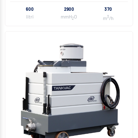
600
2900
370
litri
mmH
O
3
m
/h
2