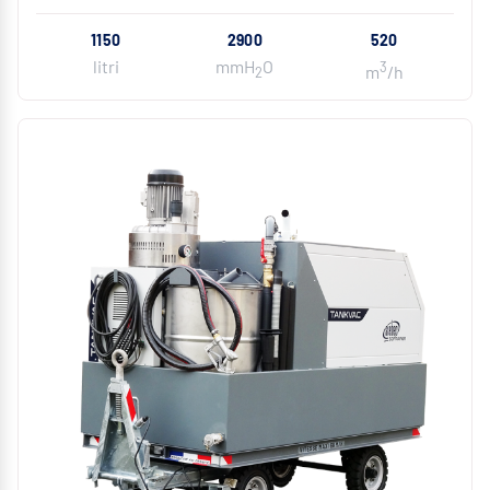
1150
2900
520
litri
mmH
O
3
m
/h
2