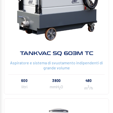
TANKVAC SQ 603M TC
Aspiratore e sistema di svuotamento indipendenti di
grande volume
600
3800
480
litri
mmH
O
3
m
/h
2