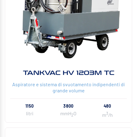
TANKVAC HV 1203M TC
Aspiratore e sistema di svuotamento indipendenti di
grande volume
1150
3800
480
litri
mmH
O
3
m
/h
2