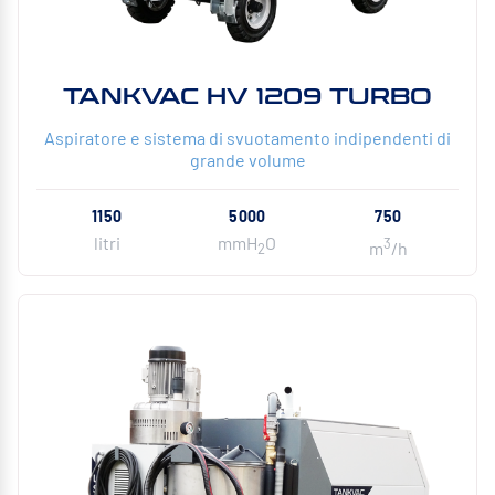
TANKVAC HV 1209 TURBO
Aspiratore e sistema di svuotamento indipendenti di
grande volume
1150
5000
750
litri
mmH
O
3
m
/h
2