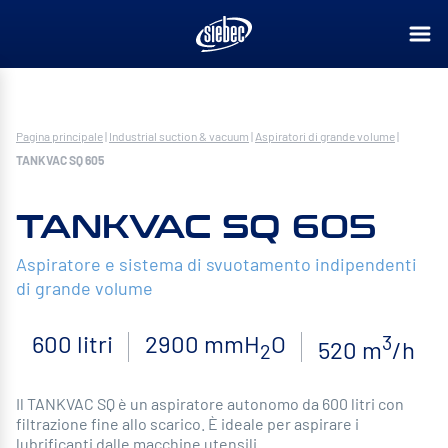
Pagina principale
|
Industrial suction & vacuum
|
Aspiratori di grande volume
|
TANKVAC SQ 605
TANKVAC SQ 605
Aspiratore e sistema di svuotamento indipendenti
di grande volume
600 litri
2900 mmH
O
3
520 m
/h
2
Il TANKVAC SQ è un aspiratore autonomo da 600 litri con
filtrazione fine allo scarico. È ideale per aspirare i
lubrificanti dalle macchine utensili.