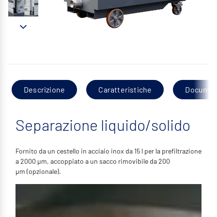
Descrizione
Caratteristiche
Documen
Separazione liquido/solido
Fornito da un cestello in acciaio inox da 15 l per la prefiltrazione
a 2000 µm, accoppiato a un sacco rimovibile da 200
µm (opzionale).