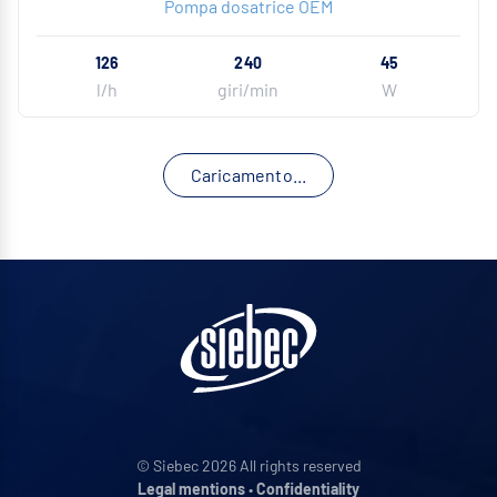
Pompa dosatrice OEM
126
240
45
l/h
giri/min
W
Caricamento...
© Siebec 2026 All rights reserved
Legal mentions
•
Confidentiality