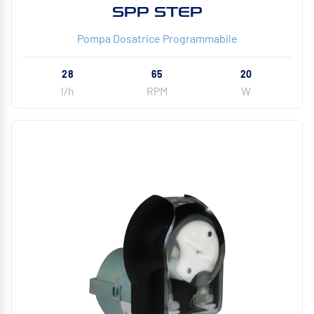
SPP STEP
Pompa Dosatrice Programmabile
28
65
20
l/h
RPM
W