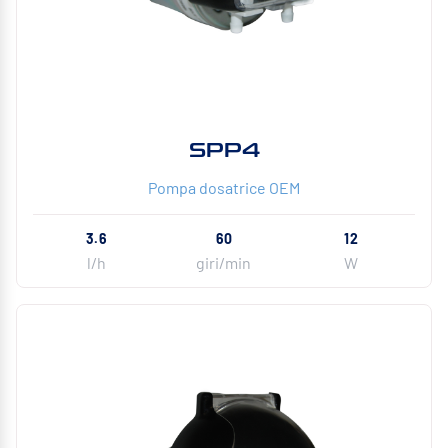
SPP4
Pompa dosatrice OEM
3.6
60
12
l/h
giri/min
W