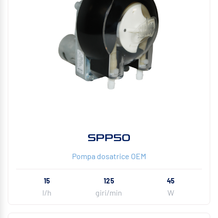
SPP50
Pompa dosatrice OEM
15
125
45
l/h
giri/min
W