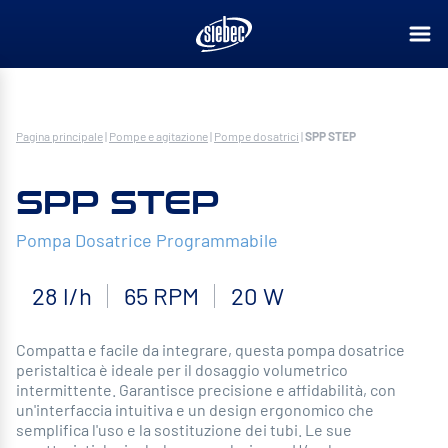
Pagina principale
|
Pompe e agitazione
|
Pompe dosatrici
|
SPP STEP
SPP STEP
Pompa Dosatrice Programmabile
28 l/h
65 RPM
20 W
Compatta e facile da integrare, questa pompa dosatrice
peristaltica è ideale per il dosaggio volumetrico
intermittente. Garantisce precisione e affidabilità, con
un'interfaccia intuitiva e un design ergonomico che
semplifica l'uso e la sostituzione dei tubi. Le sue