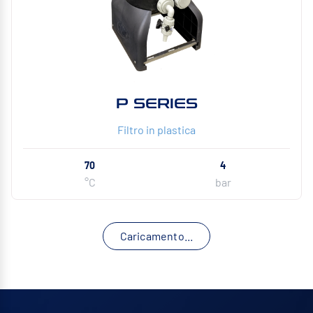
P SERIES
Filtro in plastica
70
4
°C
bar
Caricamento...