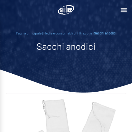
Pagina principale
|
Media e consumabli di filtrazione
|
Sacchi anodici
Sacchi anodici