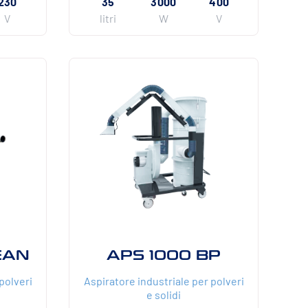
230
35
3000
400
V
litri
W
V
EAN
APS 1000 BP
polveri
Aspiratore industriale per polveri
e solidi