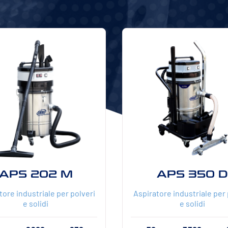
APS 202 M
APS 350 D
tore industriale per polveri
Aspiratore industriale per 
e solidi
e solidi