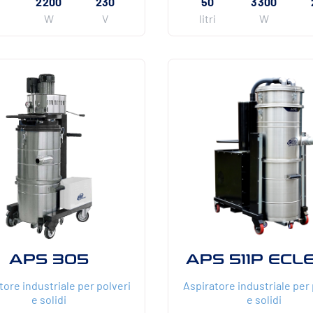
2200
230
50
3300
i
W
V
litri
W
APS 305
APS 511P ECL
tore industriale per polveri
Aspiratore industriale per 
e solidi
e solidi