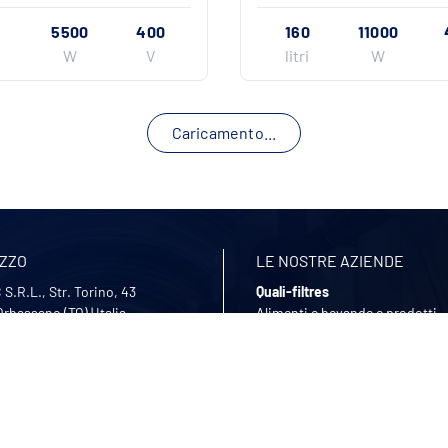
5500
400
160
11000
i
W
V
litri
W
Caricamento...
IZZO
LE NOSTRE AZIENDE
S.R.L., Str. Torino, 43
Quali-filtres
Orbassano (TO)
|
Italia
Alimenti e bevande e prodotti
farmaceutici – Francia
11 699 58 90
Bohncke
tateci
Finitura di superfici – Germani
Sofraper
STRO ORARIO
Aspiratori industriali – Francia