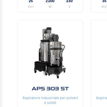
25
2200
230
35
litri
W
V
litr
APS 303 ST
Aspiratore industriale per polveri
Aspira
e solidi