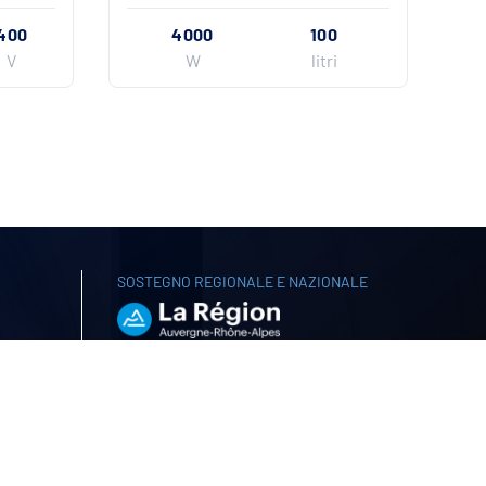
400
4000
100
V
W
litri
SOSTEGNO REGIONALE E NAZIONALE
a