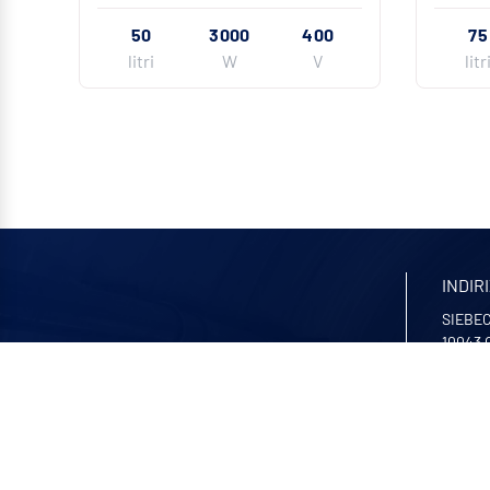
50
3000
400
75
litri
W
V
litr
INDIR
SIEBEC 
10043
(+39) 0
Contat
IL NO