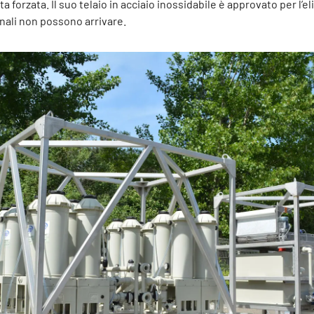
 forzata. Il suo telaio in acciaio inossidabile è approvato per l’el
onali non possono arrivare.