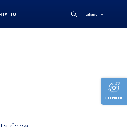
NTATTO
Italiano
HELPDESK
ttazione