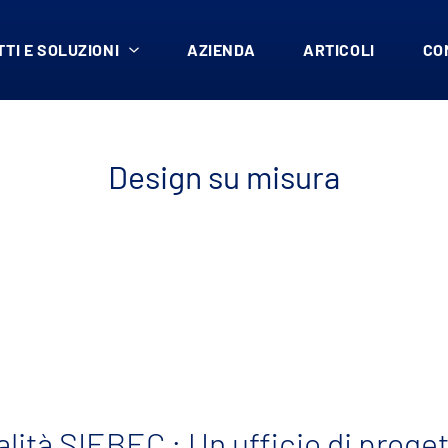
TI E SOLUZIONI
AZIENDA
ARTICOLI
CO
Design su misura
lità SIEBEC : Un ufficio di proge