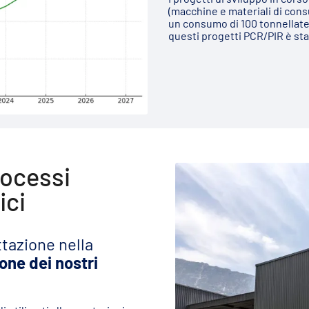
(macchine e materiali di cons
un consumo di 100 tonnellate d
questi progetti PCR/PIR è st
rocessi
ici
ttazione nella
ione dei nostri