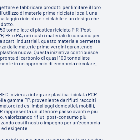
ttare e fabbricare prodotti per limitare il loro
’utilizzo di materie prime riciclate locali, una
llaggio riciclato e riciclabile e un design che
odotto.
0 tonnellate di plastica riciclata PIR (Post-
P, PE o PA, nei nostri materiali di consumo per
da scarti industriali, questo materiale permette
enza dalle materie prime vergini garantendo
 plastica nuova. Questa iniziativa contribuisce
impronta di carbonio di quasi 100 tonnellate
amente in un approccio di economia circolare.
EC inizierà a integrare plastica riciclata PCR
le gamme PP, proveniente da rifiuti raccolti
matore (ad es. imballaggi domestici, mobili).
CR rappresenta un ulteriore passo avanti e più
o, valorizzando rifiuti post-consumo più
orzando così il nostro impegno per un’economia
a ed esigente.
so, che integrano questo approccio di eco-design