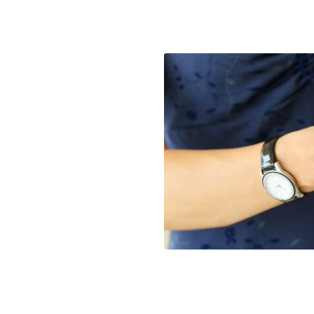
lità
la responsabilità sociale
ca CSR mira a selezionare
levati in termini sociali,
onamento locale e nazionale,
 di carbonio dei nostri
 francesi ed europei!