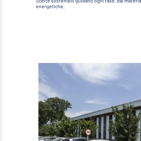
Scelte sostenibili guidano ogni fase, dai materiali
energetiche.