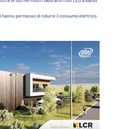
utte le luci nei nostri laboratori con LED a basso
ci hanno permesso di ridurre il consumo elettrico