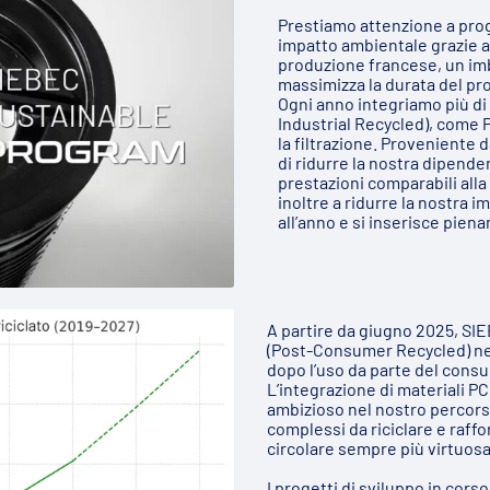
Prestiamo attenzione a proge
impatto ambientale grazie all
produzione francese, un imba
massimizza la durata del pr
Ogni anno integriamo più di 5
Industrial Recycled), come P
la filtrazione. Proveniente 
di ridurre la nostra dipend
prestazioni comparabili alla
inoltre a ridurre la nostra 
all’anno e si inserisce pien
A partire da giugno 2025, SIEB
(Post-Consumer Recycled) nel
dopo l’uso da parte del consu
L’integrazione di materiali P
ambizioso nel nostro percors
complessi da riciclare e raff
circolare sempre più virtuos
I progetti di sviluppo in cor