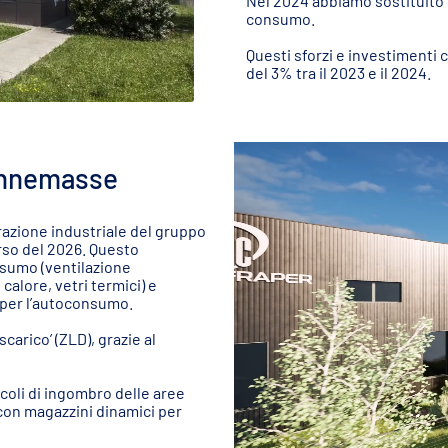
Nel 2024 abbiamo sostituito t
consumo.
Questi sforzi e investimenti 
del 3% tra il 2023 e il 2024.
Annemasse
irazione industriale del gruppo
rso del 2026. Questo
nsumo (ventilazione
calore, vetri termici) e
i per l’autoconsumo.
carico’ (ZLD), grazie al
ncoli di ingombro delle aree
 con magazzini dinamici per