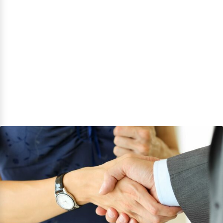
Verantwortung
Einkäufe sind eine zentrale Herausforderung der sozialen
Verantwortung eines Unternehmens. In diesem Bereich
zielt unsere CSR-Politik darauf ab, Waren und
Dienstleistungen auszuwählen, die hohe soziale, ethische
und ökologische Standards erfüllen. Wir bevorzugen
lokale und nationale Beschaffung, um den CO₂-
Fußabdruck unserer Produkte möglichst gering zu halten.
Wir sind stolz darauf, französische und europäische
Partner auszuwählen!