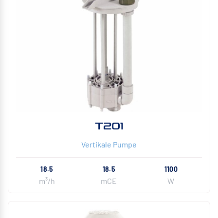
T201
Vertikale Pumpe
18.5
18.5
1100
m³/h
mCE
W