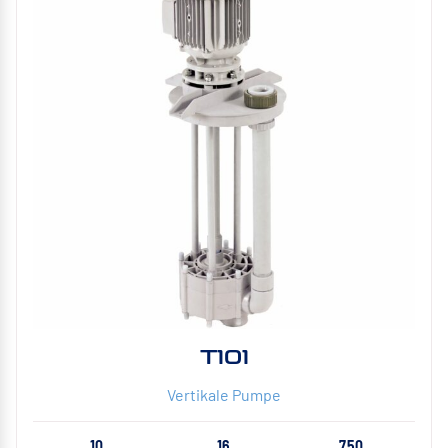
T101
Vertikale Pumpe
10
16
750