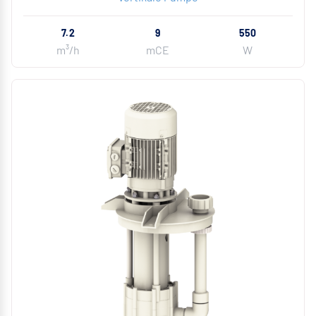
7.2
9
550
m³/h
mCE
W