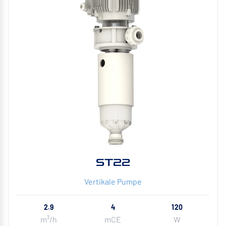
ST22
Vertikale Pumpe
2.9
4
120
m³/h
mCE
W