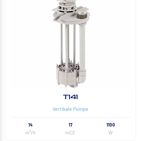
T141
Vertikale Pumpe
14
17
1100
m³/h
mCE
W