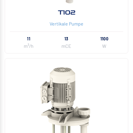
T102
Vertikale Pumpe
11
13
1100
m³/h
mCE
W