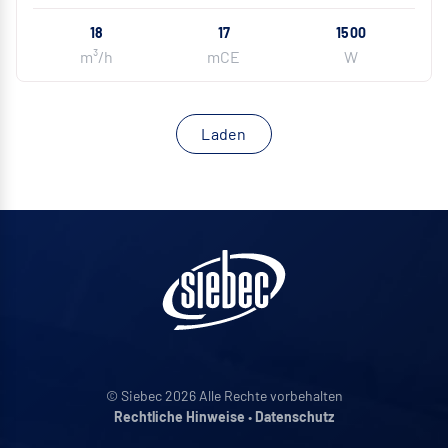
18
17
1500
m³/h
mCE
W
Laden
© Siebec 2026 Alle Rechte vorbehalten
Rechtliche Hinweise
•
Datenschutz