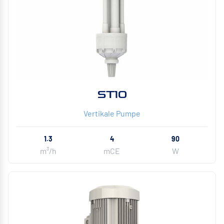
ST10
Vertikale Pumpe
1.3
4
90
m³/h
mCE
W