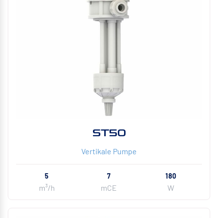
ST50
Vertikale Pumpe
5
7
180
m³/h
mCE
W