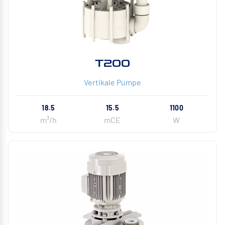
T200
Vertikale Pumpe
18.5
15.5
1100
m³/h
mCE
W