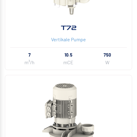
T72
Vertikale Pumpe
7
10.5
750
m³/h
mCE
W