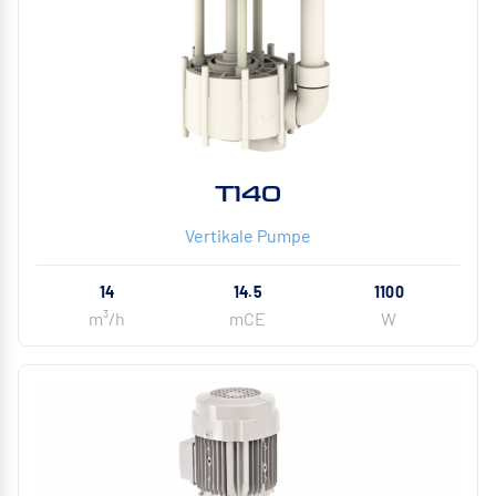
T140
Vertikale Pumpe
14
14.5
1100
m³/h
mCE
W