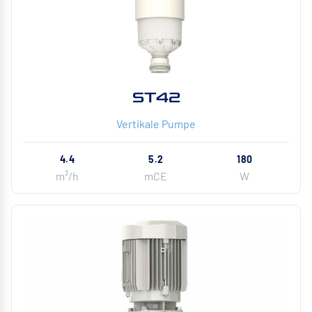
ST42
Vertikale Pumpe
4.4
5.2
180
m³/h
mCE
W