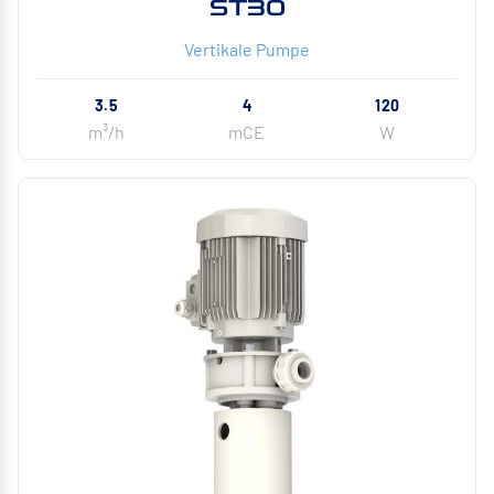
ST30
Vertikale Pumpe
3.5
4
120
m³/h
mCE
W