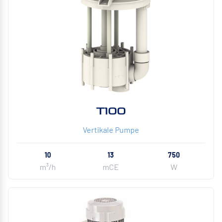
T100
Vertikale Pumpe
10
13
750
m³/h
mCE
W