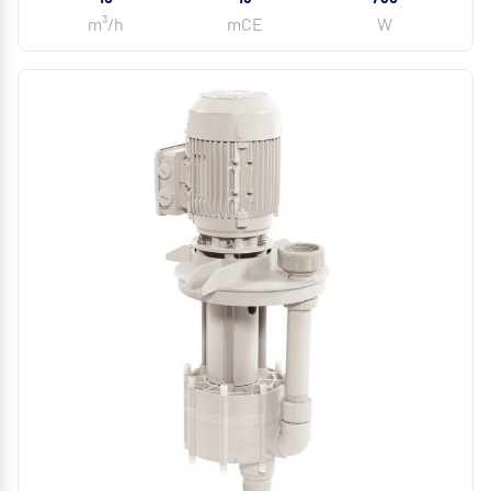
m³/h
mCE
W