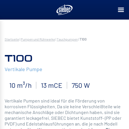
Startseite
|
Pumpen und Rührwerke
|
Tauchpumpen
|
T100
T100
Vertikale Pumpe
10 m³/h
13 mCE
750 W
Vertikale Pumpen sind ideal für die Förderung von
korrosiven Flüssigkeiten. Da sie keine Verschleißteile wie
mechanische Anschläge oder Dichtungen haben, sind sie
garantiert leckagefrei. SIEBEC bietet Kunststoff- (PP oder
PVDF) und Edelstahlausführungen an, die je nach Modell