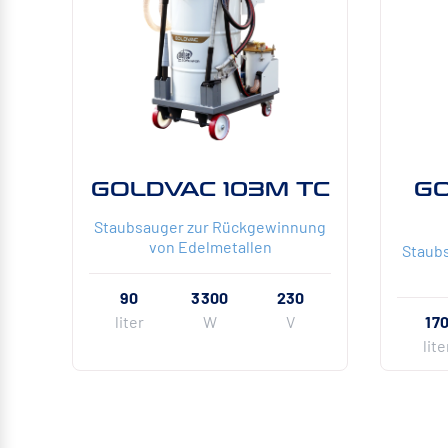
GOLDVAC 103M TC
G
Staubsauger zur Rückgewinnung
von Edelmetallen
Staub
90
3300
230
liter
W
V
17
lite