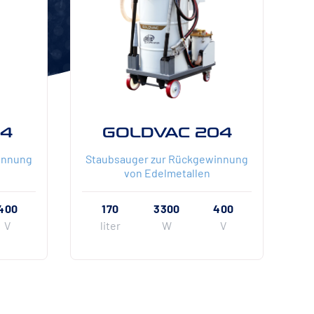
04
GOLDVAC 204
innung
Staubsauger zur Rückgewinnung
von Edelmetallen
400
170
3300
400
V
liter
W
V