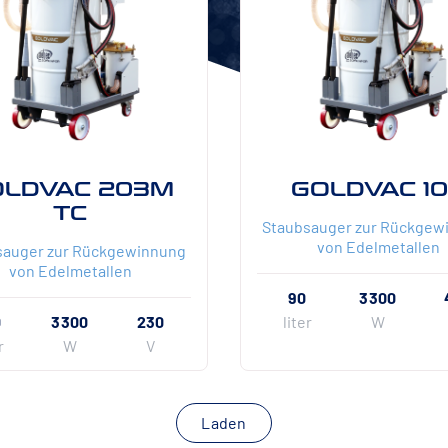
OLDVAC 203M
GOLDVAC 1
TC
Staubsauger zur Rückgew
von Edelmetallen
sauger zur Rückgewinnung
von Edelmetallen
90
3300
0
3300
230
liter
W
r
W
V
Laden