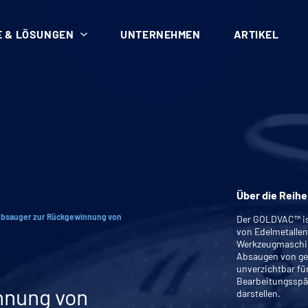
 & LÖSUNGEN
UNTERNEHMEN
ARTIKEL
Über die Reihe
ubsauger zur Rückgewinnung von
Der GOLDVAC™ is
von Edelmetallen
Werkzeugmaschine
Absaugen von ges
unverzichtbar fü
Bearbeitungsspän
nnung von
darstellen.