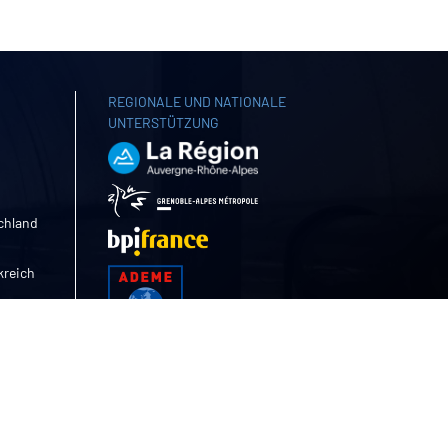
REGIONALE UND NATIONALE
UNTERSTÜTZUNG
chland
kreich
kreich