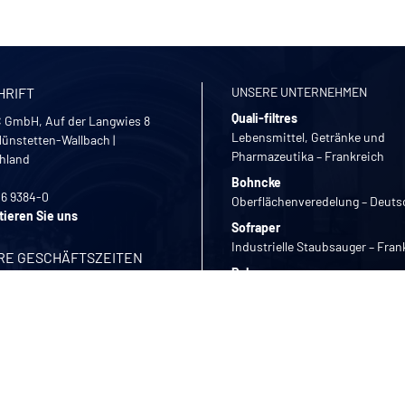
HRIFT
UNSERE UNTERNEHMEN
Quali-filtres
 GmbH, Auf der Langwies 8
Lebensmittel, Getränke und
ünstetten-Wallbach
|
Pharmazeutika – Frankreich
hland
Bohncke
26 9384-0
Oberflächenveredelung – Deuts
tieren Sie uns
Sofraper
Industrielle Staubsauger – Fran
RE GESCHÄFTSZEITEN
Polymem
bis Freitag
Membran-Ultrafiltration – Fran
2:00 | 13:30 - 17:30