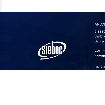
ANSC
SIEBEC
65510
H
Deutsc
+49 61
Kontak
UNSE
Montag 
© Siebec 2026 Alle Rechte
8:00 -1
vorbehalten
Rechtliche Hinweise
•
Datenschutz