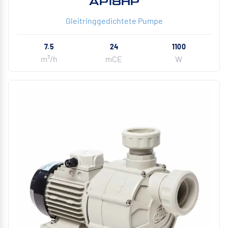
AP18HP
Gleitringgedichtete Pumpe
7.5
24
1100
m³/h
mCE
W