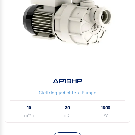
AP19HP
Gleitringgedichtete Pumpe
10
30
1500
m³/h
mCE
W