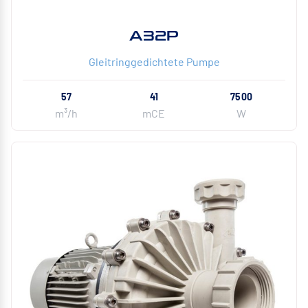
A32P
Gleitringgedichtete Pumpe
57
41
7500
m³/h
mCE
W