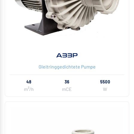
A33P
Gleitringgedichtete Pumpe
48
36
5500
m³/h
mCE
W