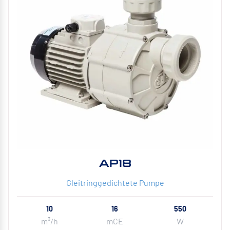
AP18
Gleitringgedichtete Pumpe
10
16
550
m³/h
mCE
W