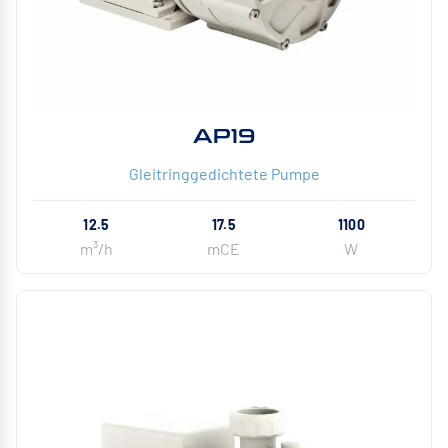
AP19
Gleitringgedichtete Pumpe
12.5
17.5
1100
m³/h
mCE
W