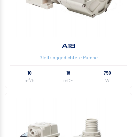
A18
Gleitringgedichtete Pumpe
10
18
750
m³/h
mCE
W