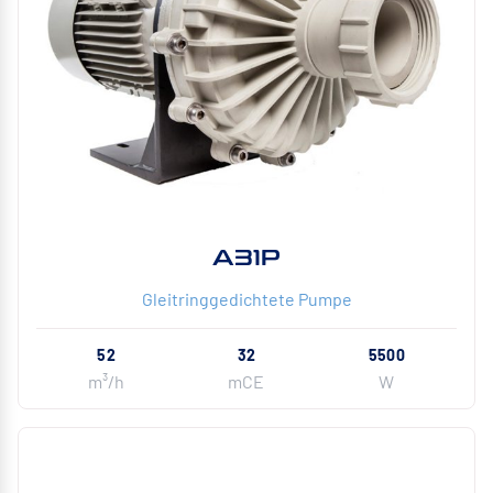
A31P
Gleitringgedichtete Pumpe
52
32
5500
m³/h
mCE
W