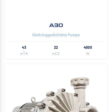
A30
Gleitringgedichtete Pumpe
43
22
4000
m³/h
mCE
W