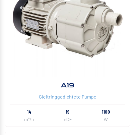
A19
Gleitringgedichtete Pumpe
14
19
1100
m³/h
mCE
W