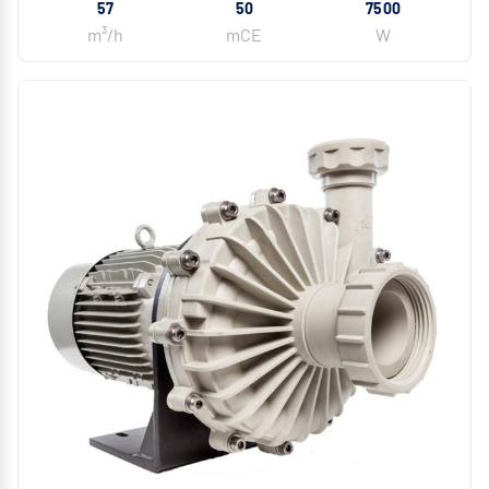
57
50
7500
m³/h
mCE
W