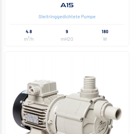
A15
Gleitringgedichtete Pumpe
4.8
9
180
m³/h
mH2O
W