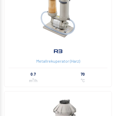
R3
Metallrekuperator (Harz)
0.7
70
m³/h
°C