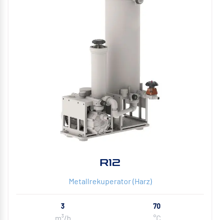
R12
Metallrekuperator (Harz)
3
70
m³/h
°C