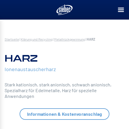
Startseite
|
Klärung und Recycling
|
Metallrückgewinnung
|
HARZ
HARZ
Ionenaustauscherharz
Stark kationisch, stark anionisch, schwach anionisch,
Spezialharz für Edelmetalle, Harz für spezielle
Anwendungen
Informationen & Kostenvoranschlag