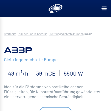
Startseite
|
Pumpen und Rührwerke
|
Gleitringgedichtete Pumpen
|
A33P
A33P
Gleitringgedichtete Pumpe
48 m³/h
36 mCE
5500 W
Ideal für die Förderung von partikelbeladenen
Flüssigkeiten. Die Kunststoffausführung gewährleistet
eine hervorragende chemische Beständigkeit.