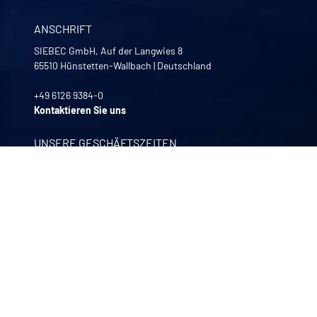
ANSCHRIFT
SIEBEC GmbH, Auf der Langwies 8
65510
Hünstetten-Wallbach
|
Deutschland
+49 6126 9384-0
Kontaktieren Sie uns
UNSERE GESCHÄFTSZEITEN
Montag bis Freitag
8:00 -12:00 | 13:30 - 17:30
UNSERE UNTERNEHMEN
Quali-filtres
Lebensmittel, Getränke und Pharmazeutika – Frankreich
Bohncke
Oberflächenveredelung – Deutschland