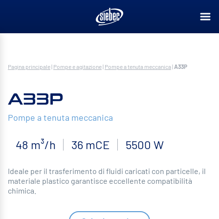
Pagina principale
|
Pompe e agitazione
|
Pompe a tenuta meccanica
|
A33P
A33P
Pompe a tenuta meccanica
48 m³/h
36 mCE
5500 W
Ideale per il trasferimento di fluidi caricati con particelle, il
materiale plastico garantisce eccellente compatibilità
chimica.