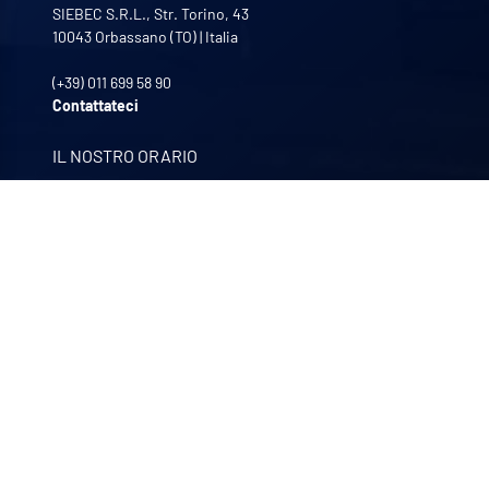
SIEBEC S.R.L., Str. Torino, 43
10043
Orbassano (TO)
|
Italia
(+39) 011 699 58 90
Contattateci
IL NOSTRO ORARIO
Da lunedì a venerdì
8:30 - 12:00 | 13:30 - 17:30
LE NOSTRE AZIENDE
Quali-filtres
Alimenti e bevande e prodotti farmaceutici – Francia
Bohncke
Finitura di superfici – Germania
Sofraper
Aspiratori industriali – Francia