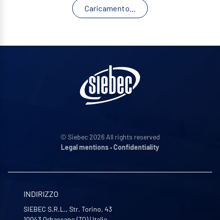
Caricamento...
© Siebec 2026 All rights reserved
Legal mentions
•
Confidentiality
INDIRIZZO
SIEBEC S.R.L., Str. Torino, 43
10043
Orbassano (TO)
|
Italia