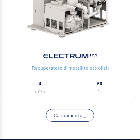
ELECTRUM™
Recuperatore di metalli (elettrolisi)
3
60
m³/h
°C
Caricamento...