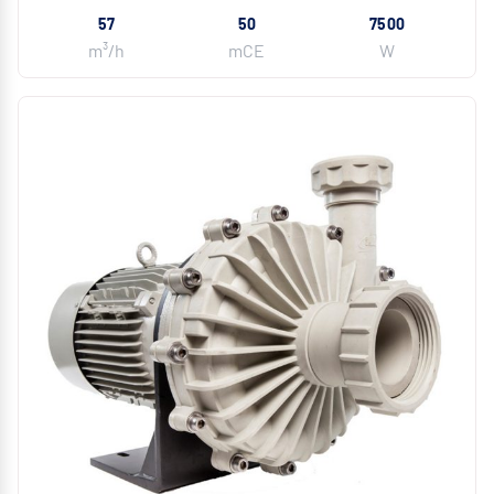
57
50
7500
m³/h
mCE
W