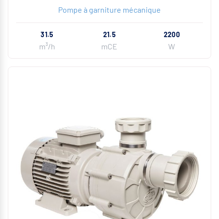
Pompe à garniture mécanique
31.5
21.5
2200
m³/h
mCE
W