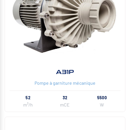
A31P
Pompe à garniture mécanique
52
32
5500
m³/h
mCE
W