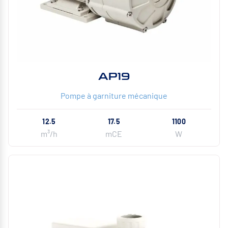
AP19
Pompe à garniture mécanique
12.5
17.5
1100
m³/h
mCE
W