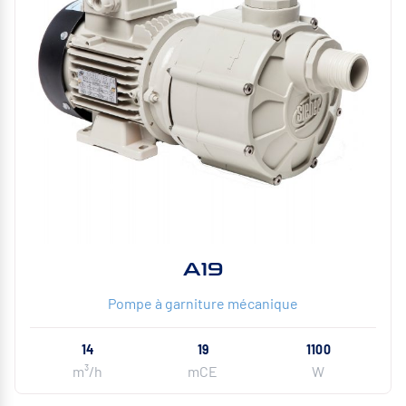
A19
Pompe à garniture mécanique
14
19
1100
m³/h
mCE
W