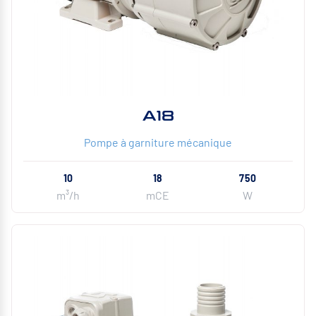
A18
Pompe à garniture mécanique
10
18
750
m³/h
mCE
W