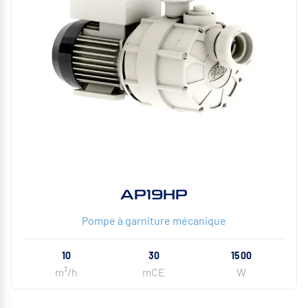
AP19HP
Pompe à garniture mécanique
10
30
1500
m³/h
mCE
W