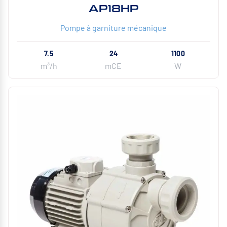
AP18HP
Pompe à garniture mécanique
7.5
24
1100
m³/h
mCE
W