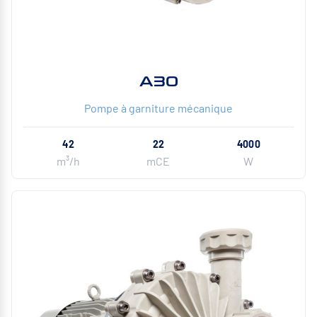
A30
Pompe à garniture mécanique
42
22
4000
m³/h
mCE
W