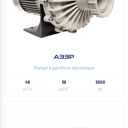
A33P
Pompe à garniture mécanique
48
36
5500
m³/h
mCE
W