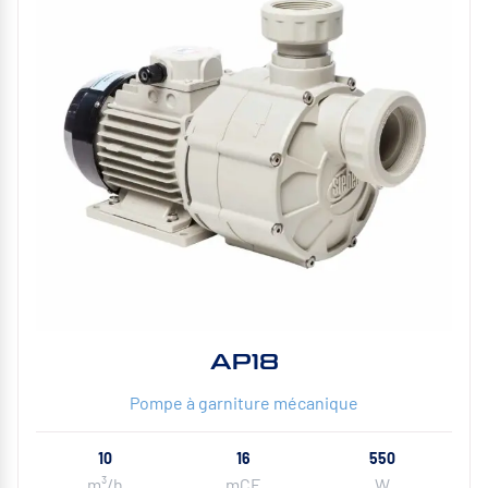
AP18
Pompe à garniture mécanique
10
16
550
m³/h
mCE
W