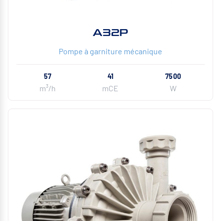
A32P
Pompe à garniture mécanique
57
41
7500
m³/h
mCE
W