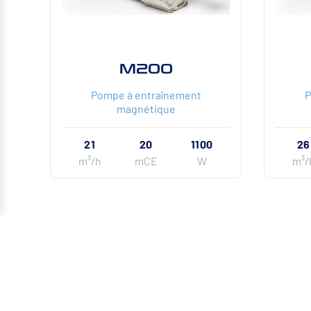
M200
Pompe à entraînement
P
magnétique
21
20
1100
26
m³/h
mCE
W
m³/
ADRE