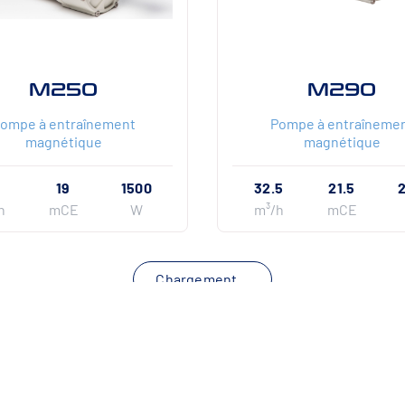
M250
M290
ompe à entraînement
Pompe à entraîneme
magnétique
magnétique
19
1500
32.5
21.5
h
mCE
W
m³/h
mCE
Chargement…
SSE
NOS FILIALES