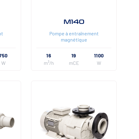
M140
nt
Pompe à entraînement
magnétique
750
16
19
1100
W
m³/h
mCE
W