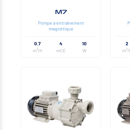
M7
Pompe à entraînement
P
magnétique
0.7
4
10
2
m³/h
mCE
W
m³/