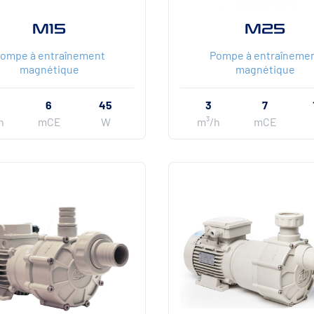
M15
M25
ompe à entraînement
Pompe à entraîneme
magnétique
magnétique
6
45
3
7
h
mCE
W
m³/h
mCE