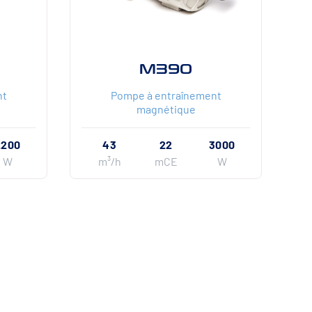
M390
nt
Pompe à entraînement
magnétique
2200
43
22
3000
W
m³/h
mCE
W
SOUTIEN REGIONAL & NATIONAL