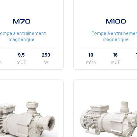
M70
M100
ompe à entraînement
Pompe à entraîneme
magnétique
magnétique
9.5
250
10
18
h
mCE
W
m³/h
mCE