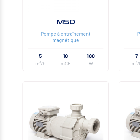
M50
Pompe à entraînement
P
magnétique
5
10
180
7
m³/h
mCE
W
m³/