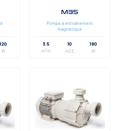
M35
nt
Pompe à entraînement
magnétique
120
3.5
10
180
W
m³/h
mCE
W