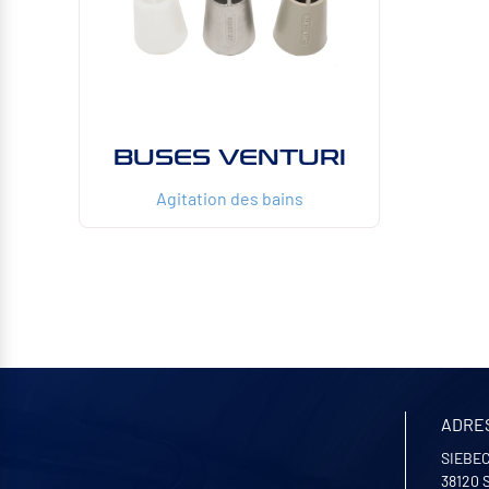
BUSES VENTURI
Agitation des bains
ADRE
SIEBEC
38120