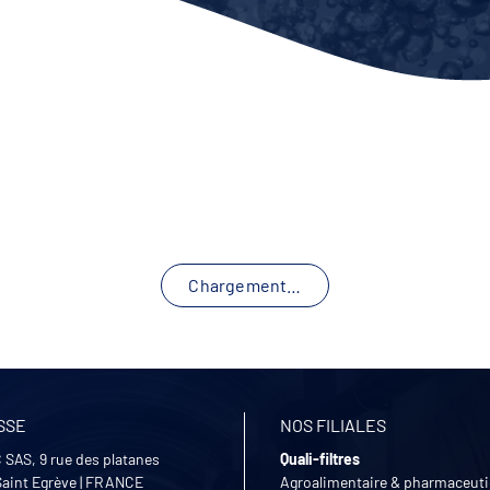
Chargement…
SSE
NOS FILIALES
 SAS, 9 rue des platanes
Quali-filtres
Saint Egrève
|
FRANCE
Agroalimentaire & pharmaceut