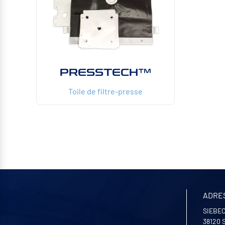
PRESSTECH™
Toile de filtre-presse
ADRE
SIEBEC
38120