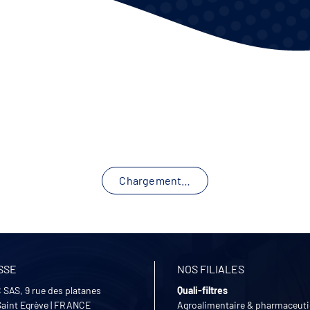
Chargement…
SSE
NOS FILIALES
 SAS, 9 rue des platanes
Quali-filtres
Saint Egrève
|
FRANCE
Agroalimentaire & pharmaceut