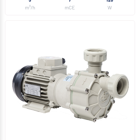
m³/h
mCE
W