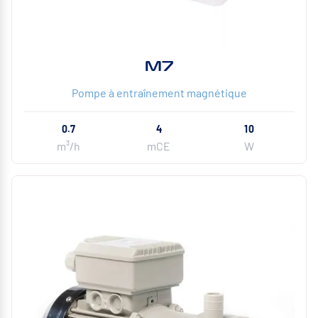
M7
Pompe à entraînement magnétique
0.7
4
10
m³/h
mCE
W