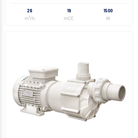
26
19
1500
m³/h
mCE
W