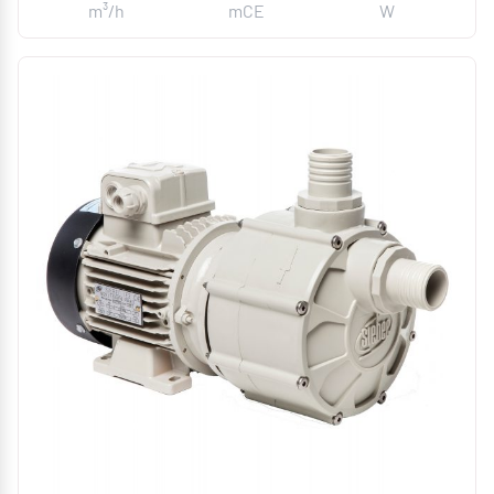
m³/h
mCE
W