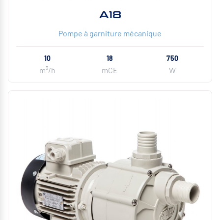
A18
Pompe à garniture mécanique
10
18
750
m³/h
mCE
W