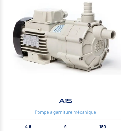
A15
Pompe à garniture mécanique
4.8
9
180