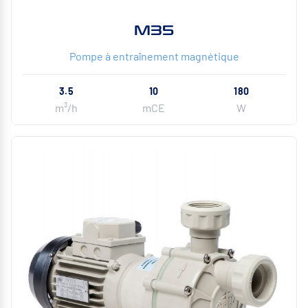
M35
Pompe à entraînement magnétique
3.5
10
180
m³/h
mCE
W