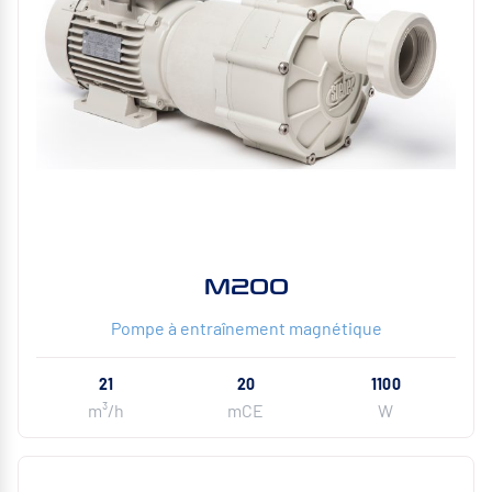
M200
Pompe à entraînement magnétique
21
20
1100
m³/h
mCE
W