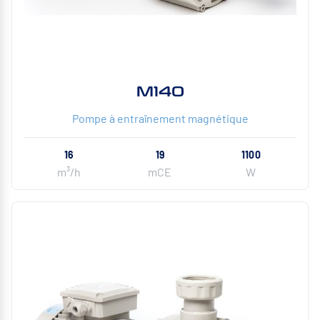
M140
Pompe à entraînement magnétique
16
19
1100
m³/h
mCE
W