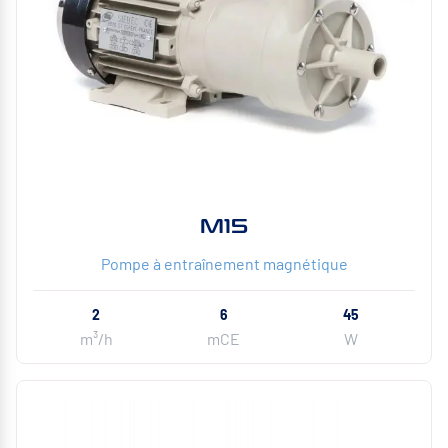
M15
Pompe à entraînement magnétique
2
6
45
m³/h
mCE
W