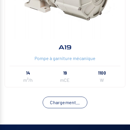
A19
Pompe à garniture mécanique
14
19
1100
m³/h
mCE
W
Chargement…