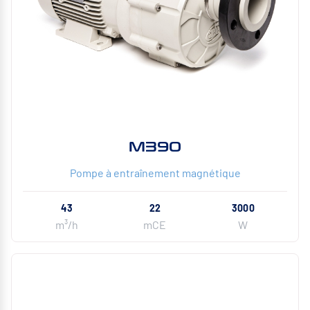
M390
Pompe à entraînement magnétique
43
22
3000
m³/h
mCE
W