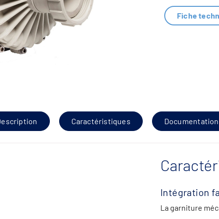
Fiche tech
escription
Caractéristiques
Documentation
Caractér
Intégration fa
La garniture mé