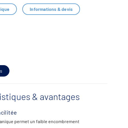
nique
Informations & devis
s
istiques & avantages
cilitée
canique permet un faible encombrement