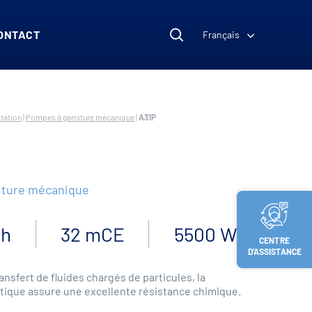
ONTACT
Français
tation
|
Pompes à garniture mécanique
|
A31P
iture mécanique
/h
32 mCE
5500 W
CENTRE
D’ASSISTANCE
ransfert de fluides chargés de particules, la
tique assure une excellente résistance chimique.