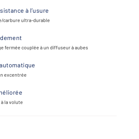
sistance à l’usure
e/carbure ultra-durable
endement
ge fermée couplée à un diffuseur à aubes
automatique
ion excentrée
méliorée
à la volute