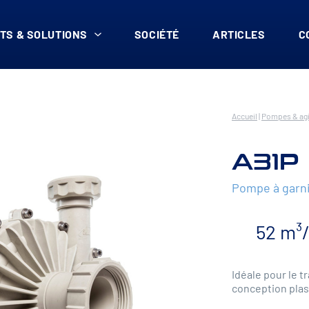
TS & SOLUTIONS
SOCIÉTÉ
ARTICLES
C
Accueil
|
Pompes & agi
A31P
Pompe à garn
52 m³
Idéale pour le t
conception plas