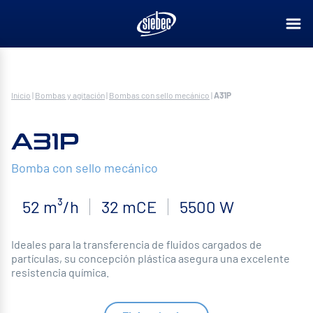
Inicio
|
Bombas y agitación
|
Bombas con sello mecánico
|
A31P
A31P
Bomba con sello mecánico
52 m³/h
32 mCE
5500 W
Ideales para la transferencia de fluidos cargados de
partículas, su concepción plástica asegura una excelente
resistencia química.