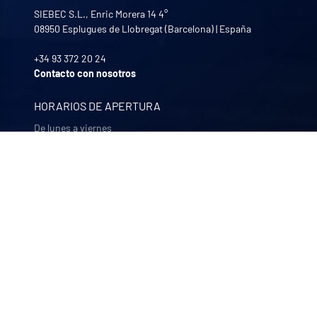
SIEBEC S.L., Enric Morera 14 4°
08950
Esplugues de Llobregat (Barcelona)
|
España
+34 93 372 20 24
Contacto con nosotros
HORARIOS DE APERTURA
De lunes a viernes
8:30 - 12:00 | 13:30 - 17:30
NUESTRAS EMPRESAS
Quali-filtres
Alimentación y bebidas y productos farmacéuticos –
Francia
Bohncke
Acabado de superficies – Alemania
Sofraper