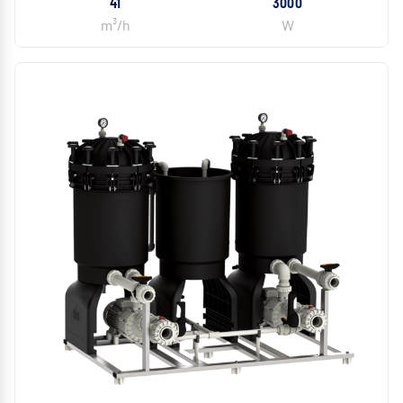
41
3000
m³/h
W