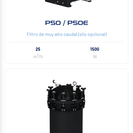
P50 / P50E
Filtro de muy alto caudal (silo opcional)
25
1500
m³/h
W