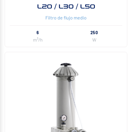
L20 / L30 / L50
Filtro de flujo medio
6
250
m³/h
W