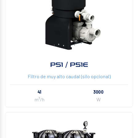
P51 / P51E
Filtro de muy alto caudal (silo opcional)
41
3000
m³/h
W