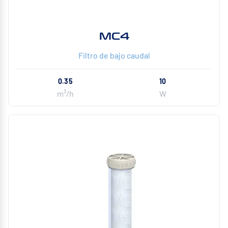
MC4
Filtro de bajo caudal
0.35
10
m³/h
W