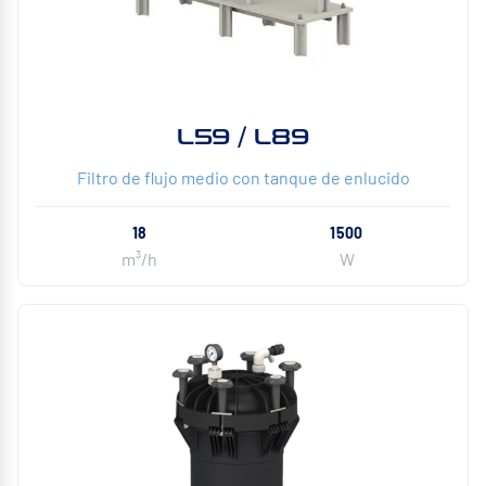
L59 / L89
Filtro de flujo medio con tanque de enlucido
18
1500
m³/h
W