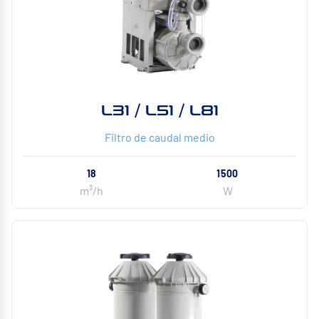
L31 / L51 / L81
Filtro de caudal medio
18
1500
m³/h
W