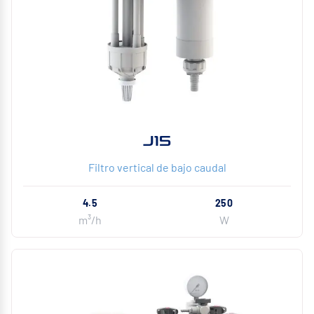
J15
Filtro vertical de bajo caudal
4.5
250
m³/h
W