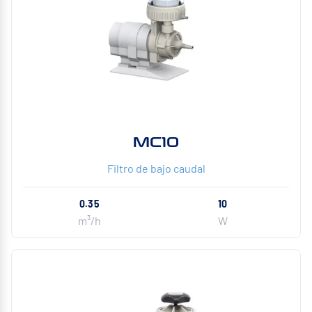
MC10
Filtro de bajo caudal
0.35
10
m³/h
W