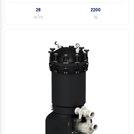
28
2200
m³/h
W