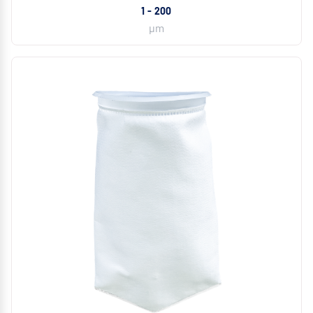
1 - 200
µm