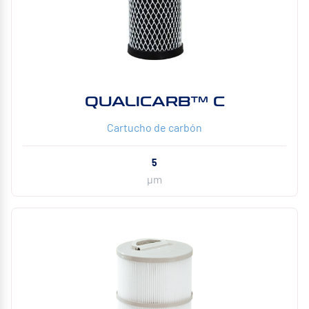
QUALICARB™ C
Cartucho de carbón
5
µm