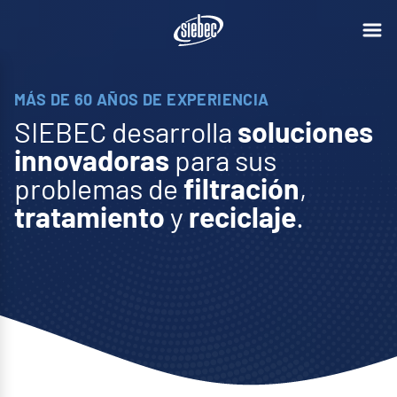
MÁS DE 60 AÑOS DE EXPERIENCIA
SIEBEC desarrolla
soluciones
Polymem se
innovadoras
para sus
une al grupo
problemas de
filtración
,
SIEBEC
tratamiento
y
reciclaje
.
Ver más
El grupo SIEBEC da un nuevo
paso en su desarrollo anunciando
la adquisición de Polymem,
fabricante tolosano de
membranas de filtración.