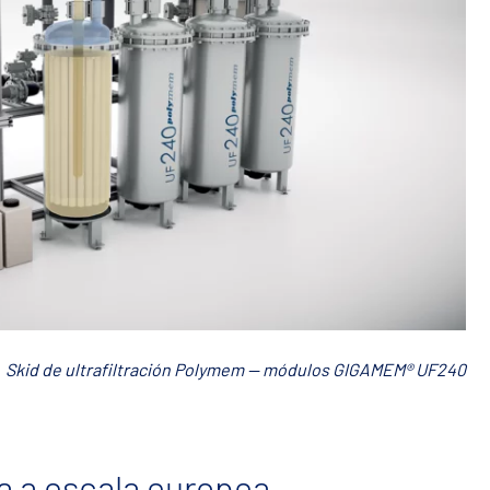
Skid de ultrafiltración Polymem — módulos GIGAMEM® UF240
a a escala europea