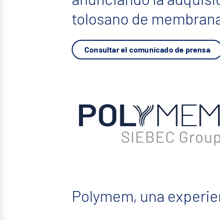
tolosano de membranas
Consultar el comunicado de prensa
Polymem, una experie