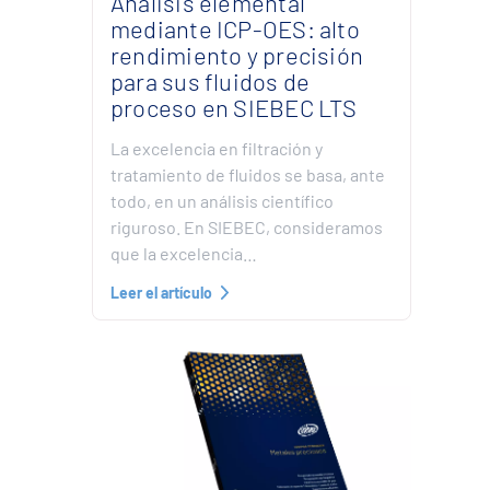
Análisis elemental
mediante ICP-OES: alto
rendimiento y precisión
para sus fluidos de
proceso en SIEBEC LTS
La excelencia en filtración y
tratamiento de fluidos se basa, ante
todo, en un análisis científico
riguroso. En SIEBEC, consideramos
que la excelencia…
Leer el artículo