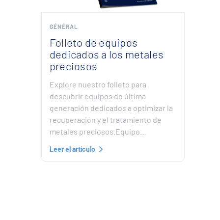
GÉNÉRAL
Folleto de equipos
dedicados a los metales
preciosos
Explore nuestro folleto para
descubrir equipos de última
generación dedicados a optimizar la
recuperación y el tratamiento de
metales preciosos.Equipo…
Leer el artículo