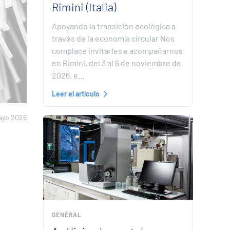
Rimini (Italia)
Apoyando la transición ecológica a
través de la economía circular Nos
complace invitarles a acompañarnos
en Rimini, del 3 al 6 de noviembre de
2026, e…
Leer el artículo
ayo 2026
GÉNÉRAL