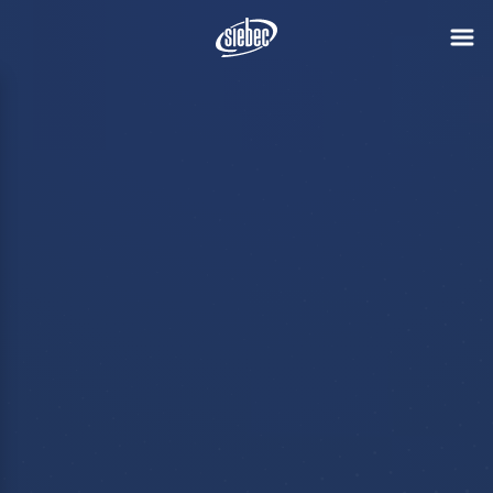
Polymem se
une al grupo
SIEBEC
Ver más
El grupo SIEBEC da un nuevo
paso en su desarrollo anunciando
la adquisición de Polymem,
fabricante tolosano de
membranas de filtración.