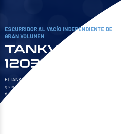
ESCURRIDOR AL VACÍO INDEPENDIENTE DE
GRAN VOLUMEN
TANKVAC HV
1203M TC
El TANKVAC HV es un vaciador al vacío autónomo de
gran capacidad con filtración fina en el lado de
descarga. Es ideal para drenar y trasvasar grandes
volúmenes de lubricantes y detergentes no
espumosos. La versión 1203M TC de 1000 litros de
capacidad incorpora las tecnologías TURBO™ y HV™
exclusivas de SIEBEC Sofraper. ¡Un combo nunca
visto en el mercado!