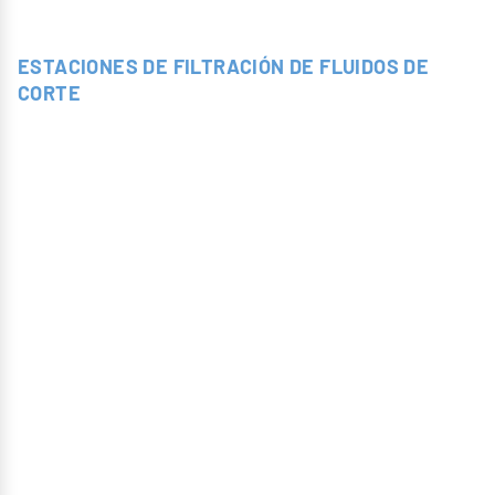
ESTACIONES DE FILTRACIÓN DE FLUIDOS DE
CORTE
CENTRALES
DE
FILTRACIÓN
Sistemas modulares todo en uno, diseñados
específicamente para adaptarse con precisión a las
restricciones y necesidades de cada proceso
industrial: decoletado, fresado, taladrado, torneado,
rectificado, acabado vibratorio, bruñido y lapeado.
Una solución llave en mano que ofrece flexibilidad,
alto rendimiento e integración óptima.