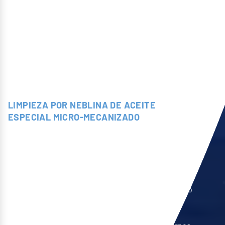
LIMPIEZA POR NEBLINA DE ACEITE
ESPECIAL MICRO-MECANIZADO
ATMOS 32
ATMOS 32 es una versión ultra compacta de la gama
ATMOS, diseñada específicamente para la depuración
de nieblas de aceite generadas por centros de micro
mecanizado CNC.