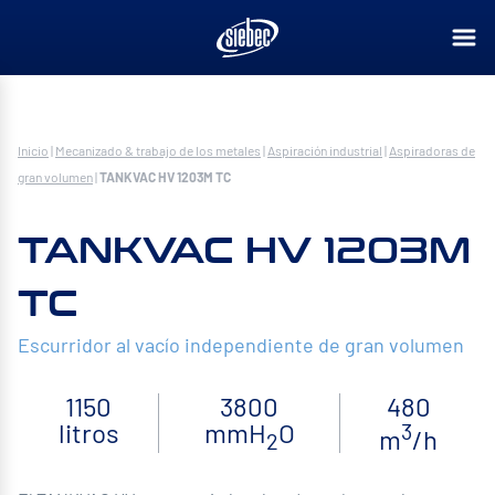
Inicio
|
Mecanizado & trabajo de los metales
|
Aspiración industrial
|
Aspiradoras de
gran volumen
|
TANKVAC HV 1203M TC
TANKVAC HV 1203M
TC
Escurridor al vacío independiente de gran volumen
1150
3800
480
litros
mmH
O
3
m
/h
2