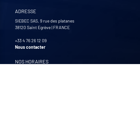
ADRESSE
SIEBEC SAS, 9 rue des platanes
38120
Saint Egrève
|
FRANCE
+33 4 76 26 12 09
Nous contacter
NOS HORAIRES
Lundi au Vendredi
8:00 -12:00 | 13:30 - 17:30
NOS FILIALES
Quali-filtres
Agroalimentaire & pharmaceutique
Bohncke
Traitement de surface – Allemagne