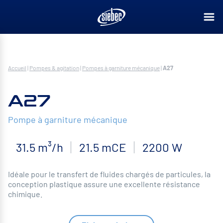
Accueil
|
Pompes & agitation
|
Pompes à garniture mécanique
|
A27
A27
Pompe à garniture mécanique
31.5 m³/h
21.5 mCE
2200 W
Idéale pour le transfert de fluides chargés de particules, la
conception plastique assure une excellente résistance
chimique.