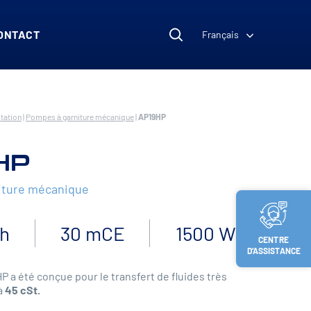
ONTACT
Français
tation
|
Pompes à garniture mécanique
|
AP19HP
HP
iture mécanique
/h
30 mCE
1500 W
CENTRE
D’ASSISTANCE
 a été conçue pour le transfert de fluides très
à
45 cSt.