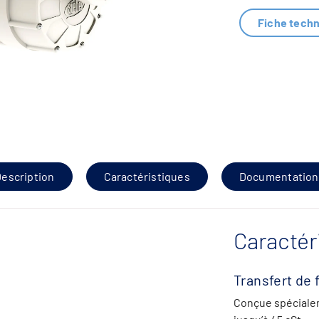
Fiche tech
escription
Caractéristiques
Documentation
Caractér
Transfert de 
Conçue spécialem