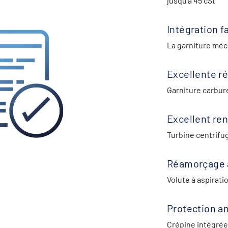
jusqu’à 45 cSt
Intégration fa
La garniture mé
Excellente ré
Garniture carbur
Excellent r
Turbine centrifu
Réamorçage 
Volute à aspirat
Protection a
Crépine intégrée 