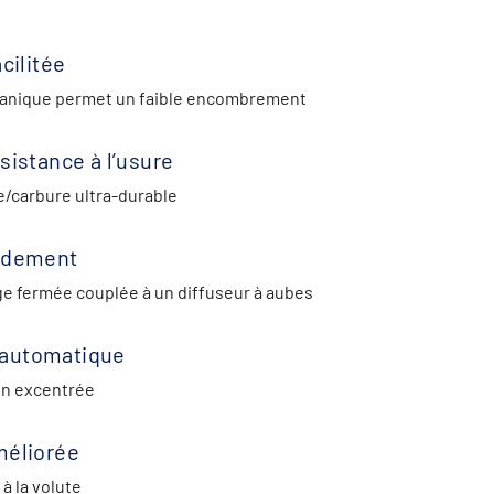
cilitée
canique permet un faible encombrement
sistance à l’usure
e/carbure ultra-durable
endement
ge fermée couplée à un diffuseur à aubes
automatique
ion excentrée
méliorée
à la volute