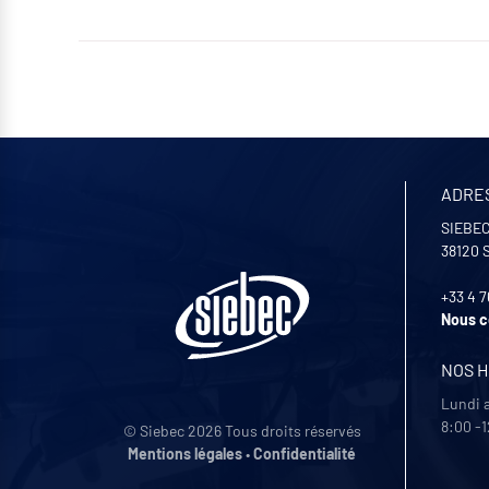
ADRE
SIEBEC
38120
+33 4 7
Nous c
NOS 
Lundi 
8:00 -1
© Siebec 2026 Tous droits réservés
Mentions légales
•
Confidentialité