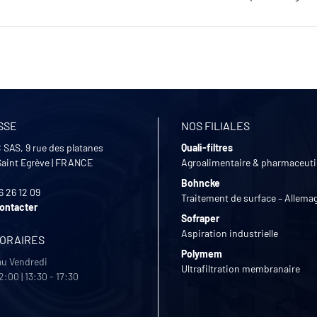
SSE
NOS FILIALES
 SAS, 9 rue des platanes
Quali-filtres
Saint Egrève
|
FRANCE
Agroalimentaire & pharmaceut
Bohncke
6 26 12 09
Traitement de surface – Allema
ontacter
Sofraper
Aspiration industrielle
HORAIRES
Polymem
au Vendredi
Ultrafiltration membranaire
2:00 | 13:30 - 17:30