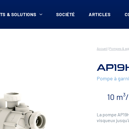
TS & SOLUTIONS
SOCIÉTÉ
ARTICLES
C
Accueil
|
Pompes & agi
AP19
Pompe à garn
10 m³
La pompe AP19HP
visqueux jusqu'