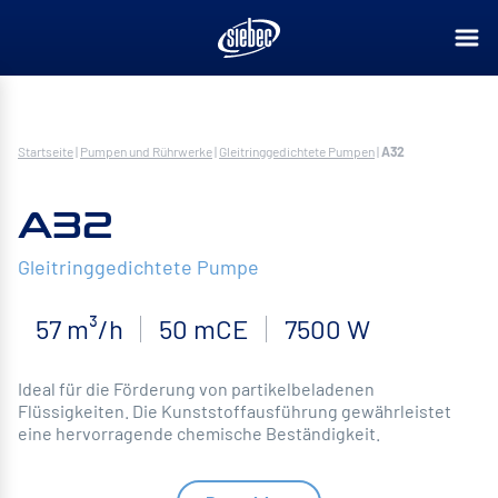
Startseite
|
Pumpen und Rührwerke
|
Gleitringgedichtete Pumpen
|
A32
A32
Gleitringgedichtete Pumpe
57 m³/h
50 mCE
7500 W
Ideal für die Förderung von partikelbeladenen
Flüssigkeiten. Die Kunststoffausführung gewährleistet
eine hervorragende chemische Beständigkeit.