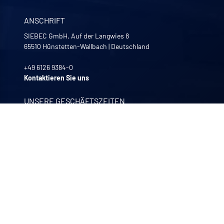
ANSCHRIFT
SIEBEC GmbH, Auf der Langwies 8
65510
Hünstetten-Wallbach
|
Deutschland
+49 6126 9384-0
Kontaktieren Sie uns
UNSERE GESCHÄFTSZEITEN
Montag bis Freitag
8:00 -12:00 | 13:30 - 17:30
UNSERE UNTERNEHMEN
Quali-filtres
Lebensmittel, Getränke und Pharmazeutika – Frankreich
Bohncke
Oberflächenveredelung – Deutschland