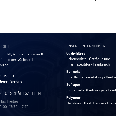
HRIFT
UNSERE UNTERNEHMEN
Quali-filtres
 GmbH, Auf der Langwies 8
Lebensmittel, Getränke und
ünstetten-Wallbach
|
Pharmazeutika – Frankreich
hland
Bohncke
26 9384-0
Oberflächenveredelung – Deuts
tieren Sie uns
Sofraper
Industrielle Staubsauger – Fran
RE GESCHÄFTSZEITEN
Polymem
bis Freitag
Membran-Ultrafiltration – Fran
2:00 | 13:30 - 17:30