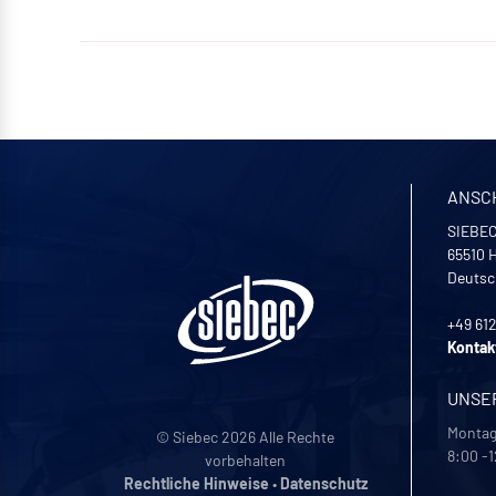
ANSC
SIEBEC
65510
H
Deutsc
+49 61
Kontak
UNSE
Montag 
© Siebec 2026 Alle Rechte
8:00 -1
vorbehalten
Rechtliche Hinweise
•
Datenschutz