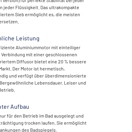
 Version) für perfekte Stabilität bei jeder
n jeder Flüssigkeit. Das ultrakompakte
riertem Sieb ermöglicht es, die meisten
rsetzen.
liche Leistung
iziente Aluminiummotor mit einteiliger
n Verbindung mit einer geschlossenen
griertem Diffusor bietet eine 20 % bessere
Markt. Der Motor ist hermetisch,
ndig und verfügt über überdimensionierte
ußergewöhnliche Lebensdauer. Leiser und
Betrieb.
ter Aufbau
nur für den Betrieb im Bad ausgelegt und
rächtigung trocken laufen. Sie ermöglicht
ankungen des Badspiegels.