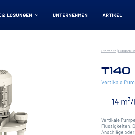
 & LÖSUNGEN
UNTERNEHMEN
ARTIKEL
Startseite
|
Pumpen un
T140
Vertikale Pu
14 m³/
Vertikale Pumpe
Flüssigkeiten. 
Anschläge oder 