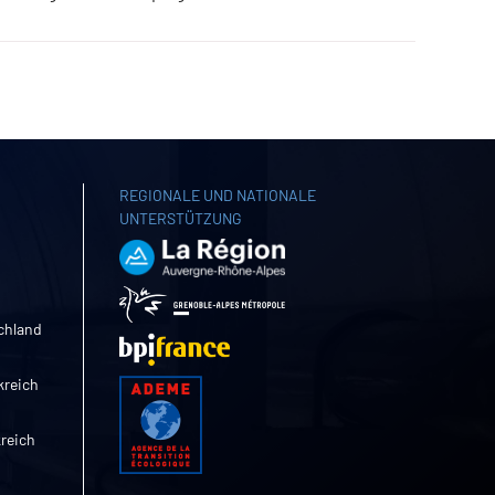
REGIONALE UND NATIONALE
UNTERSTÜTZUNG
chland
kreich
kreich