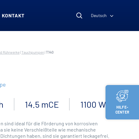
KONTAKT
Deutsch
d Rührwerke
|
Tauchpumpen
|
T140
mpe
h
14.5 mCE
1100 W
HILFE-
CENTER
n sind ideal für die Förderung von korrosiven
Da sie keine Verschleißteile wie mechanische
Dichtungen haben, sind sie garantiert leckagefrei.