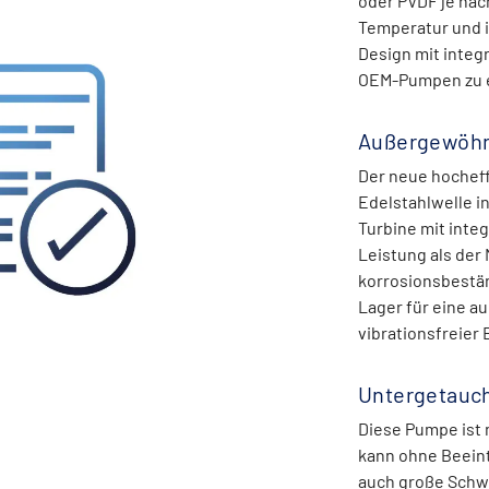
oder PVDF je nach
Temperatur und i
Design mit integ
OEM-Pumpen zu e
Außergewöhn
Der neue hocheff
Edelstahlwelle i
Turbine mit inte
Leistung als der 
korrosionsbestä
Lager für eine a
vibrationsfreier 
Untergetauch
Diese Pumpe ist 
kann ohne Beeint
auch große Schw