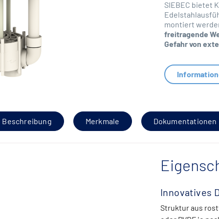
SIEBEC bietet K
Edelstahlausfüh
montiert werde
freitragende We
Gefahr von ext
Informatio
Beschreibung
Merkmale
Dokumentationen
Eigensch
Innovatives 
Struktur aus rost