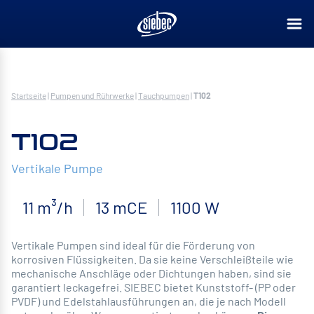
Startseite
|
Pumpen und Rührwerke
|
Tauchpumpen
|
T102
T102
Vertikale Pumpe
11 m³/h
13 mCE
1100 W
Vertikale Pumpen sind ideal für die Förderung von
korrosiven Flüssigkeiten. Da sie keine Verschleißteile wie
mechanische Anschläge oder Dichtungen haben, sind sie
garantiert leckagefrei. SIEBEC bietet Kunststoff- (PP oder
PVDF) und Edelstahlausführungen an, die je nach Modell