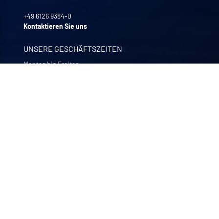
+49 6126 9384-0
Kontaktieren Sie uns
UNSERE GESCHÄFTSZEITEN
Montag bis Freitag
8:00 -12:00 | 13:30 - 17:30
UNSERE UNTERNEHMEN
Quali-filtres
Lebensmittel, Getränke und Pharmazeutika – Frankreich
Bohncke
Oberflächenveredelung – Deutschland
Sofraper
Industrielle Staubsauger – Frankreich
Polymem
Membran-Ultrafiltration – Frankreich