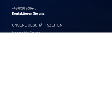
+49 6126 9384-0
Kontaktieren Sie uns
UNSERE GESCHÄFTSZEITEN
Montag bis Freitag
8:00 -12:00 | 13:30 - 17:30
UNSERE UNTERNEHMEN
Quali-filtres
Lebensmittel, Getränke und Pharmazeutika – Frankreich
Bohncke
Oberflächenveredelung – Deutschland
Sofraper
Industrielle Staubsauger – Frankreich
Polymem
Membran-Ultrafiltration – Frankreich