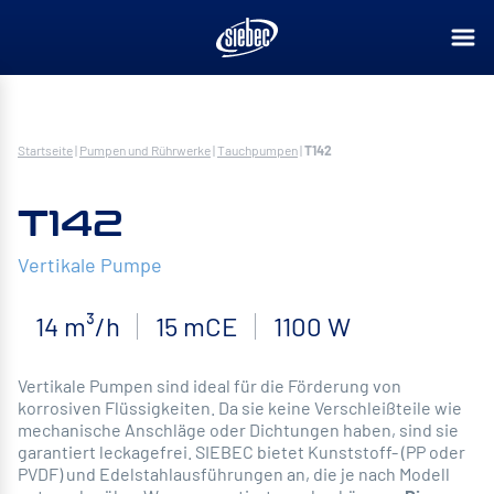
Startseite
|
Pumpen und Rührwerke
|
Tauchpumpen
|
T142
T142
Vertikale Pumpe
14 m³/h
15 mCE
1100 W
Vertikale Pumpen sind ideal für die Förderung von
korrosiven Flüssigkeiten. Da sie keine Verschleißteile wie
mechanische Anschläge oder Dichtungen haben, sind sie
garantiert leckagefrei. SIEBEC bietet Kunststoff- (PP oder
PVDF) und Edelstahlausführungen an, die je nach Modell