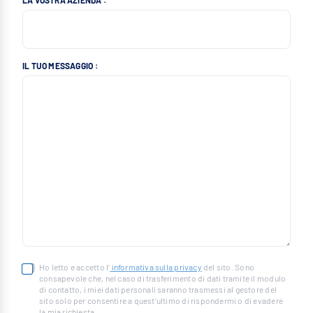
LA VOSTRA AZIENDA :
IL TUO MESSAGGIO :
Ho letto e accetto l’
informativa sulla privacy
del sito. Sono
consapevole che, nel caso di trasferimento di dati tramite il modulo
di contatto, i miei dati personali saranno trasmessi al gestore del
sito solo per consentire a quest’ultimo di rispondermi o di evadere
la mia richiesta.