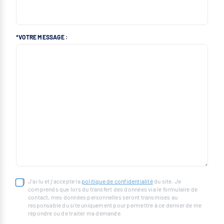
*VOTRE MESSAGE :
J’ai lu et j’accepte la
politique de confidentialité
du site. Je
comprends que lors du transfert des données via le formulaire de
contact, mes données personnelles seront transmises au
responsable du site uniquement pour permettre à ce dernier de me
répondre ou de traiter ma demande.