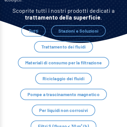
Scoprite tutti i nostri prodotti dedicati a
trattamento della superficie
.
Tutti
Stazioni e Soluzioni
Trattamento dei fluidi
Materiali di consumo per la filtrazione
Riciclaggio dei fluidi
Pompe a trascinamento magnetico
Per liquidi non corrosivi
Filtri S (flusso < 30 m³/h)