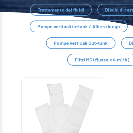
Trattamento dei fluidi
Dischi di car
Pompe verticali in-tank / Albero lungo
Pompe verticali Out-tank
D
Filtri MC (flusso < 4 m³/h)