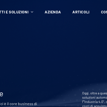
TI E SOLUZIONI
AZIENDA
ARTICOLI
CO
ie
Oggi, oltre a qu
soluzioni automat
l'"Industria 4.0",
ci è il core business di
costi di acquisto