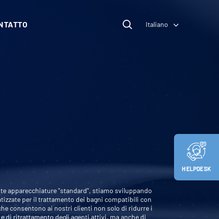
NTATTO
Italiano
HELPDESK
este apparecchiature "standard", stiamo sviluppando
izzate per il trattamento dei bagni compatibili con
 che consentono ai nostri clienti non solo di ridurre i
 e di ritrattamento degli agenti attivi, ma anche di