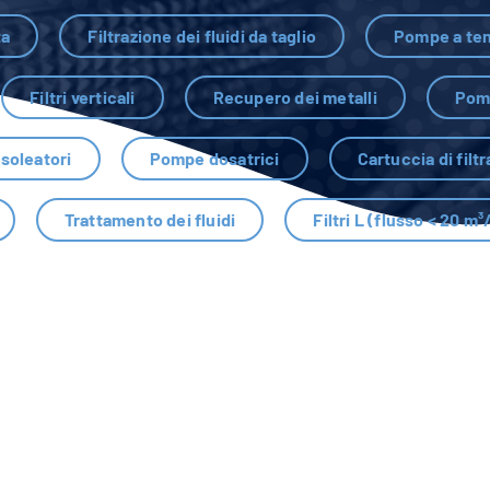
ta
Filtrazione dei fluidi da taglio
Pompe a te
Filtri verticali
Recupero dei metalli
Pomp
isoleatori
Pompe dosatrici
Cartuccia di filt
Trattamento dei fluidi
Filtri L (flusso < 20 m³