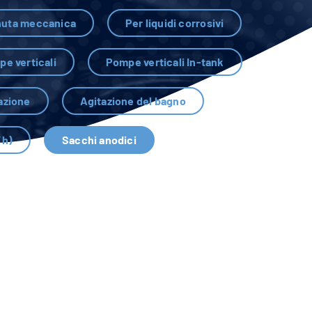
nuta meccanica
Per liquidi corrosivi
e verticali
Pompe verticali In-tank
razione
Agitazione del bagno
/h)
Sacchi anodici