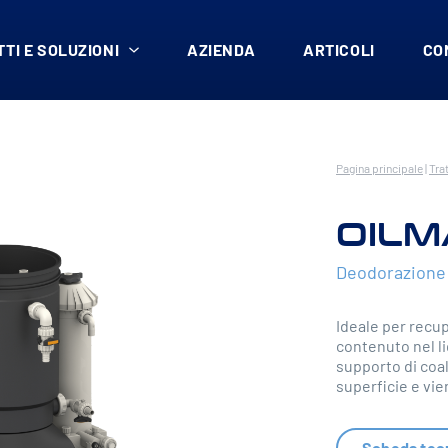
TI E SOLUZIONI
AZIENDA
ARTICOLI
CO
Pagina principale
|
Tra
OIL
Deodorazione d
Ideale per recup
contenuto nel li
supporto di coal
superficie e vi
Scheda tec