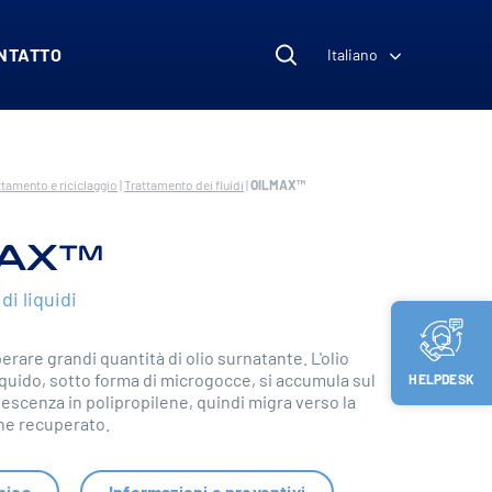
NTATTO
Italiano
ttamento e riciclaggio
|
Trattamento dei fluidi
|
OILMAX™
MAX™
i liquidi
erare grandi quantità di olio surnatante. L'olio
quido, sotto forma di microgocce, si accumula sul
HELPDESK
escenza in polipropilene, quindi migra verso la
ene recuperato.
nica
Informazioni e preventivi