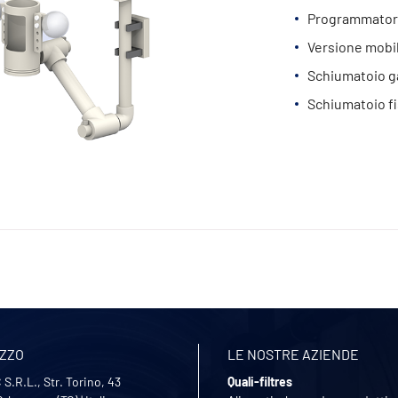
Programmatore
Versione mobil
Schiumatoio gal
Schiumatoio fis
IZZO
LE NOSTRE AZIENDE
S.R.L., Str. Torino, 43
Quali-filtres