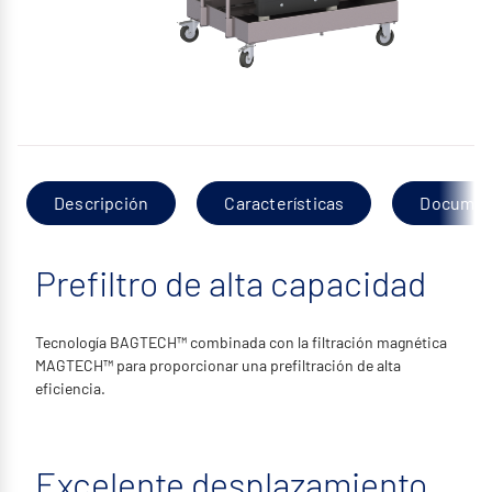
Descripción
Características
Documen
Prefiltro de alta capacidad
Tecnología BAGTECH™ combinada con la filtración magnética
MAGTECH™ para proporcionar una prefiltración de alta
eficiencia.
Excelente desplazamiento