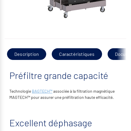
Description
Caractéristiques
Docume
Préfiltre grande capacité
Technologie
BAGTECH™
associée à la filtration magnétique
MAGTECH™ pour assurer une préfiltration haute efficacité.
Excellent déphasage